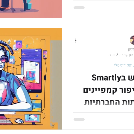
וח ושיפור
מליק
זמן קריאה 3 דקות
יווק דיגיטלי
איך להשתמש בSmartly
פור קמפיינים
ות החברתיות
 להשתמש בפלטפורמה לניהול
ב בפלטפורמת Smartly