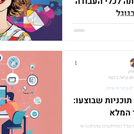
ר אותה לכלי העבודה
גוגל
 ג'ימיני, להירשם לשירות, לחבר
אותו לכלים עסקיים של Google Workspace, ולהפיק ממנה את
רב
מליק
זמן קריאה 2 דקות
ים בחברות שיווק
וכניות שבוצעו:
 המלא
שכל הפרויקטים שהותנעו או
, תוך שימוש בכלים אפקטיביים