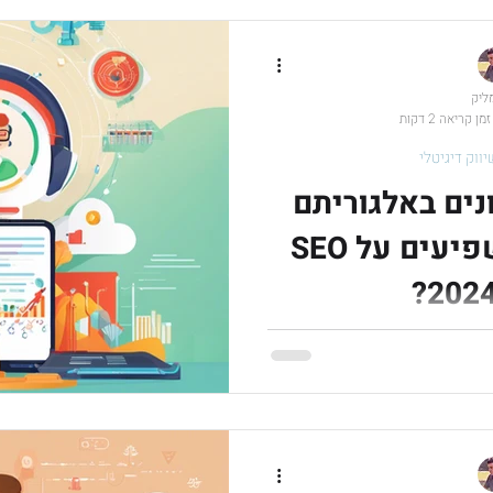
מליק
זמן קריאה 2 דקות
יווק דיגיטלי
נים באלגוריתם
גוגל: איך הם משפיעים על SEO
זיים האחרונים באלגוריתם גוגל,
עים על SEO, ומה ניתן לעשות כדי להישאר רלוונטיים