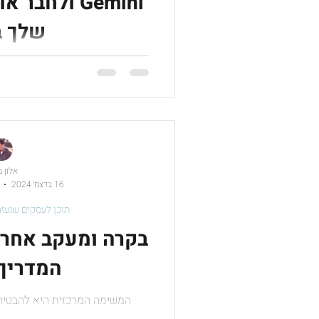
Gemini ולחב
שלך ב
במדריך זה נסביר כיצד להתחיל עם
המי
אלון 
16 בדצמ׳ 2024
תוכן לעסקים שנעזר
בקרה ומעקב אחר ת
המדריך
המשימה המרכזית היא להבטיח 
מתוכננים מתקדמים בהתאם ליעדים