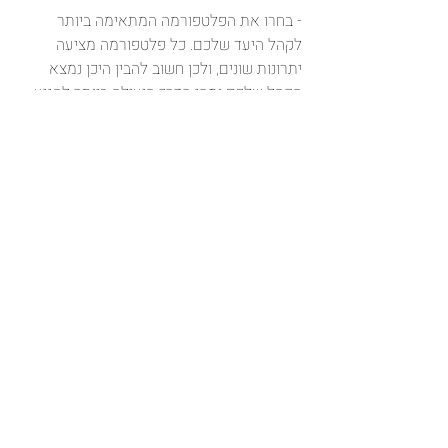
- בחרו את הפלטפורמה המתאימה ביותר 
לקהל היעד שלכם. כל פלטפורמה מציעה 
יתרונות שונים, ולכן חשוב להבין היכן נמצא 
הקהל שלכם ומהי הדרך היעילה ביותר להגיע 
אליו.
ג. יצירת תוכן
- התמקדו ביצירת תוכן איכותי ומעניין, עם 
כותרות חזקות, תוכן ויזואלי מרהיב והנעה 
ברורה לפעולה. תוכן טוב יכול להבדיל אתכם 
מהמתחרים וליצור קשרים חזקים עם הלקוחות 
שלכם.
ד. מדידה ושיפור
- חשוב לעקוב אחרי הביצועים של הקמפיין 
שלכם ולבצע שיפורים בהתאם למידע 
שתאספו. שימוש בכלים כמו Google Ads או 
Facebook Ads Manager יכול לסייע לכם 
להבין מה עובד ומה לא, כך שתוכלו לבצע 
התאמות שיביאו לתוצאות טובות יותר בעתיד.