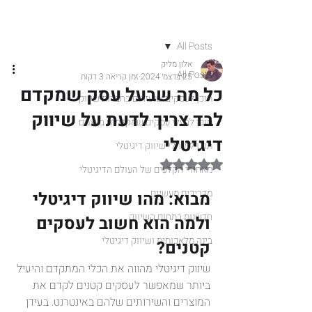
פוסט
All Posts
אלון מליק
All Posts
25 בדצמ׳ 2024
זמן קריאה 3 דקות
כל מה שבעל עסק שמקדם
תוכן לעסקים שנעזרים בחברות שיווק
לבד צריך לדעת על שיווק
תוכן לבעלי עסקים שמקדמים בעצמם
דיגיטלי
תוכן למנהלי שיווק דיגיטלי
דירוג של NaN מתוך 5 כוכבים
מאחורי הקלעים של העולם הדיגיטלי
מדריכים מעשיים
מבוא: מהו שיווק דיגיטלי 
חדשנות בתחום השיווק
ולמה הוא חשוב לעסקים 
בינה מלאכותית ושיווק דיגיטלי
קטנים?
שיווק דיגיטלי מהווה את הכלי המתקדם והיעיל 
ביותר שמאפשר לעסקים קטנים לקדם את 
המוצרים והשירותים שלהם באינטרנט. בעידן 